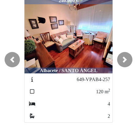
1193-VPAB3-477
240.000 €
Previous
Next
Albacete / SANTO ÁNGEL
649-VPAB4-257
2
120
m
4
2