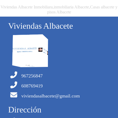
Viviendas Albacete Inmobiliara,inmobiliaria Albacete,Casas albacete y
pisos Albacete
Viviendas Albacete
967256847
608769419
viviendasalbacete@gmail.com
Dirección