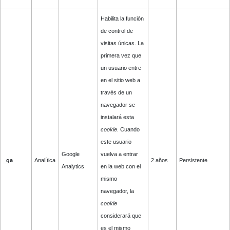
Habilita la función
de control de
visitas únicas. La
primera vez que
un usuario entre
en el sitio web a
través de un
navegador se
instalará esta
cookie
. Cuando
este usuario
Google
vuelva a entrar
_ga
Analítica
2 años
Persistente
Analytics
en la web con el
mismo
navegador, la
cookie
considerará que
es el mismo