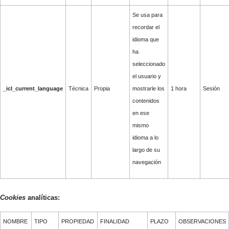
Se usa para
recordar el
idioma que
ha
seleccionado
el usuario y
_icl_current_language
Técnica
Propia
mostrarle los
1 hora
Sesión
contenidos
en ese
mismo
idioma a lo
largo de su
navegación
Cookies
analíticas:
NOMBRE
TIPO
PROPIEDAD
FINALIDAD
PLAZO
OBSERVACIONES