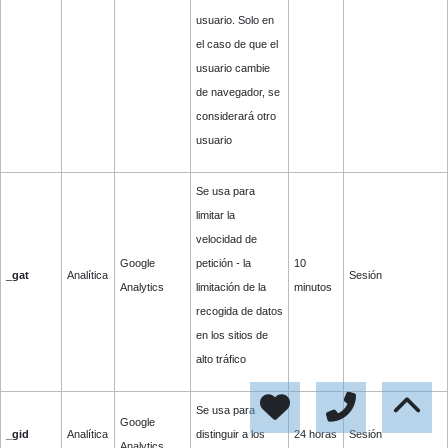
usuario. Solo en
el caso de que el
usuario cambie
de navegador, se
considerará otro
usuario
Se usa para
limitar la
velocidad de
Google
petición - la
10
_
gat
Analítica
Sesión
Analytics
limitación de la
minutos
recogida de datos
en los sitios de
alto tráfico
Se usa para
Google
_gid
Analítica
distinguir a los
24 horas
Sesión
Analytics