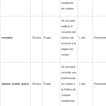
instalación
de cookies
Se usa para
realizar el
recuento del
contador
Técnica
Propia
número de
1 año
Persistent
accesos a la
página por
sesión
Se usa para
recordar sus
preferencias
viewed_cookie_policy
Técnica
Propia
en cuanto a
1 año
Persistent
la Política de
Cookies
establecida