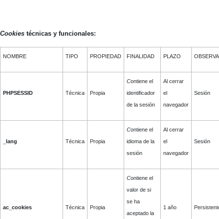
Cookies
técnicas y funcionales:
NOMBRE
TIPO
PROPIEDAD
FINALIDAD
PLAZO
OBSERVA
C
ontiene el
Al cerrar
PHPSESSID
Técnica
Propia
identificador
el
Sesión
de la sesión
navegador
C
ontiene el
Al cerrar
_lang
Técnica
Propia
idioma de la
el
Sesión
sesión
navegador
C
ontiene el
valor de si
se ha
ac_cookies
Técnica
Propia
1 año
Persistent
aceptado la