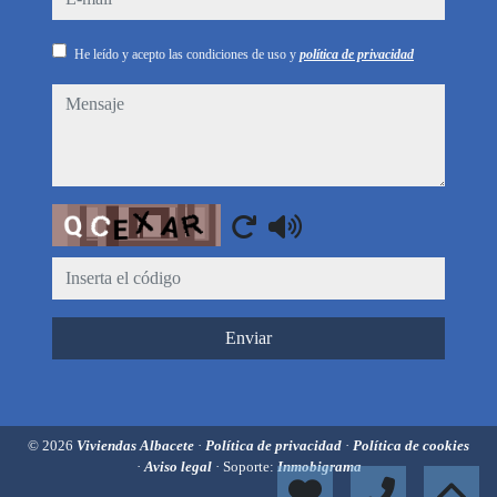
He leído y acepto las condiciones de uso y
política de privacidad
mensaje
Captcha
Enviar
© 2026
Viviendas Albacete
·
Política de privacidad
·
Política de cookies
·
Aviso legal
· Soporte:
Inmobigrama