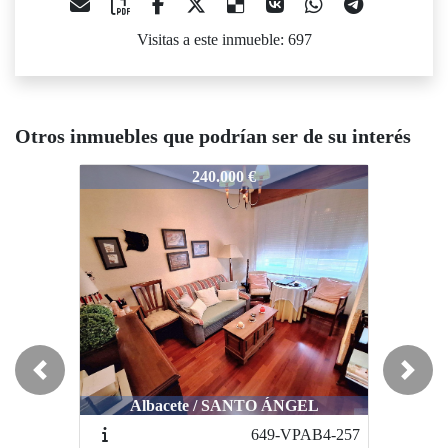
Visitas a este inmueble: 697
Otros inmuebles que podrían ser de su interés
1025-VAAT-85
1025-VAAT-85
1025-V
240.000 €
350.000 €
Previous
Next
Albacete / SANTO ÁNGEL
Albacete / CENTRO
649-VPAB4-257
1019-VPAB4-372