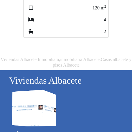
2
2
120
m
200
m
4
4
2
3
Viviendas Albacete Inmobiliara,inmobiliaria Albacete,Casas albacete y
pisos Albacete
Viviendas Albacete