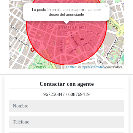
×
La posición en el mapa es aproximada por
deseo del anunciante
Leaflet
| ©
OpenStreetMap
contributors
Contactar con agente
967256847
/
608769419
nombre
teléfono