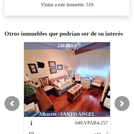
Visitas a este inmueble: 519
Otros inmuebles que podrían ser de su interés
003-VPAB2-156
1003-VPAB2-156
1003-VP
240.000 €
280.000 €
Previous
Next
Albacete / SANTO ÁNGEL
Albacete / CENTRO
649-VPAB4-257
1025-VAAT-85
2
2