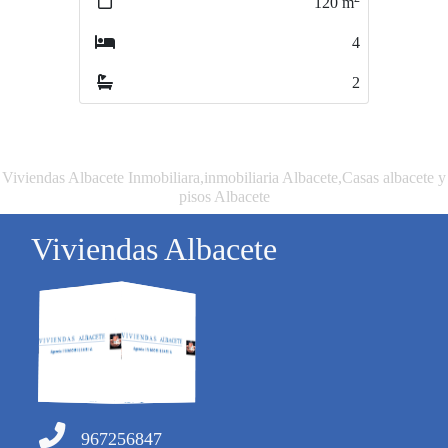
120
m
154
m
4
4
2
3
Viviendas Albacete Inmobiliara,inmobiliaria Albacete,Casas albacete y
pisos Albacete
Viviendas Albacete
967256847