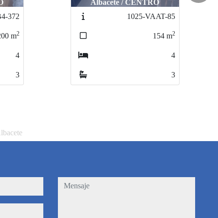
RO
Albacete / SAN PEDRO
AAT-85
1003-VPAB2-156
2
2
154
m
78
m
4
2
3
2
Albacete
mensaje