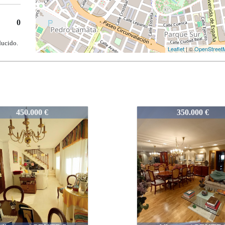
0
ducido.
Leaflet
| ©
OpenStreet
-VAT4-90
1157-VAT4-90
350.000 €
280.000 €