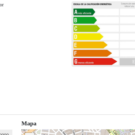
or
E
Mapa