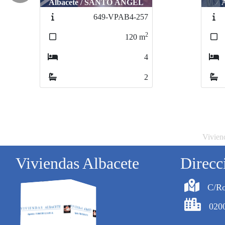
Albacete / CENTRO
952-VAAT-83
2
150
m
5
2
Viviend
Viviendas Albacete
Direcc
C/Ro
020