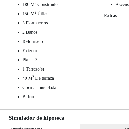
2
180 M
Construidos
Ascens
2
150 M
Útiles
Extras
3 Dormitorios
2 Baños
Reformado
Exterior
Planta 7
1 Terraza(s)
2
40 M
De terraza
Cocina amueblada
Balcón
Simulador de hipoteca