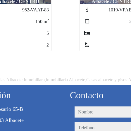
Albacete / CENTRO
Albacete / CENT
1019-VPAB4-372
1025-V
2
200
m
4
3
as Albacete Inmobiliara,inmobiliaria Albacete,Casas albacete y pisos 
ión
Contacto
sario 65-B
nombre
03 Albacete
teléfono