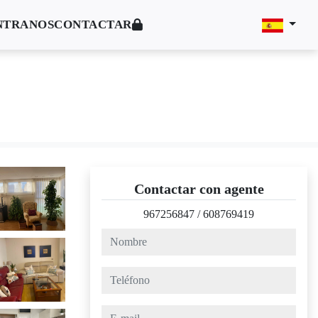
NTRANOS
CONTACTAR
Contactar con agente
967256847
/
608769419
nombre
teléfono
e-mail