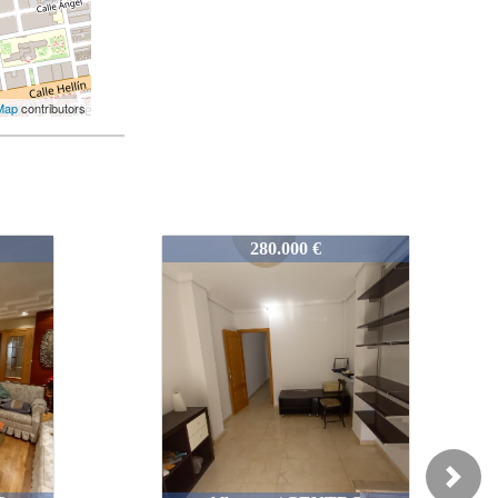
Map
contributors
1157-VAT4-90
200.000 €
Next