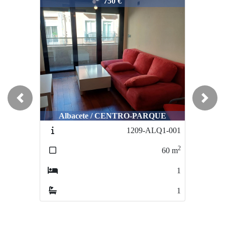
1123-ALQ4-ROS-10
750 €
Previous
Next
Albacete / CENTRO-PARQUE
1209-ALQ1-001
2
60
m
1
1