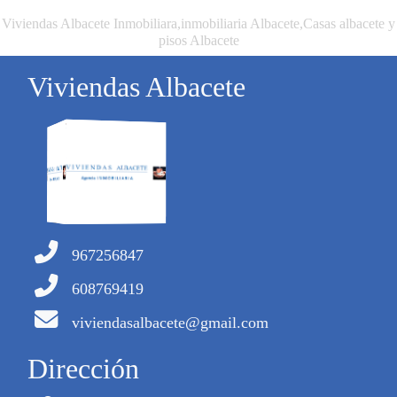
Viviendas Albacete Inmobiliara,inmobiliaria Albacete,Casas albacete y
pisos Albacete
Viviendas Albacete
967256847
608769419
viviendasalbacete@gmail.com
Dirección