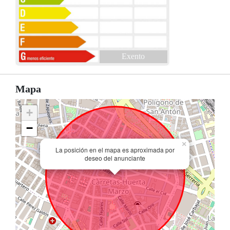
Exento
Mapa
+
−
×
La posición en el mapa es aproximada por
deseo del anunciante