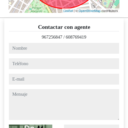
Leaflet
| ©
OpenStreetMap
contributors
Contactar con agente
967256847
/
608769419
nombre
teléfono
e-mail
mensaje
Captcha