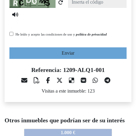
He leído y acepto las condiciones de uso y
política de privacidad
Enviar
Referencia: 1209-ALQ1-001
Visitas a este inmueble: 123
Otros inmuebles que podrían ser de su interés
1209-ALQ1-001
1209-ALQ1-001
1209-A
1.000 €
950 €