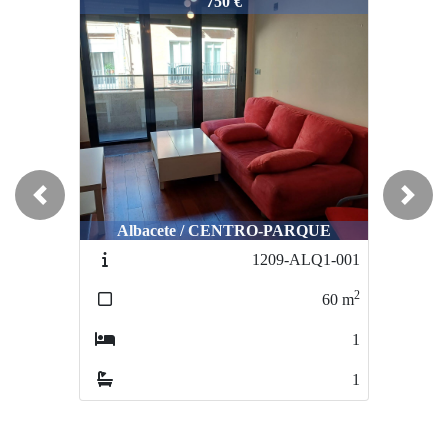
1204-ALQ2-966
750 €
Previous
Next
Albacete / CENTRO-PARQUE
1209-ALQ1-001
2
60
m
1
1