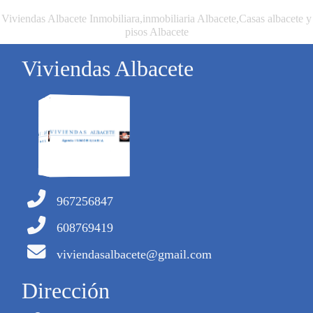
Viviendas Albacete Inmobiliara,inmobiliaria Albacete,Casas albacete y
pisos Albacete
Viviendas Albacete
967256847
608769419
viviendasalbacete@gmail.com
Dirección