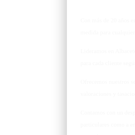
Con más de 20 años en
medida para cualquier
Lideramos en Albacete
para cada cliente segú
Ofrecemos nuestros ser
valoraciones y tasacio
Contamos con un despa
particulares como a e