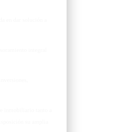
a en dar solución a
soramiento integral
inversiones,
 inmobiliario tanto a
isposición su amplia