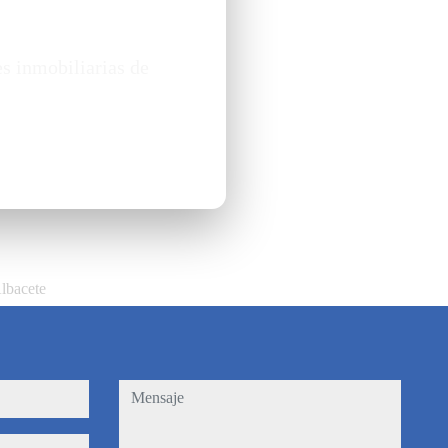
es inmobiliarias de
Albacete
mensaje