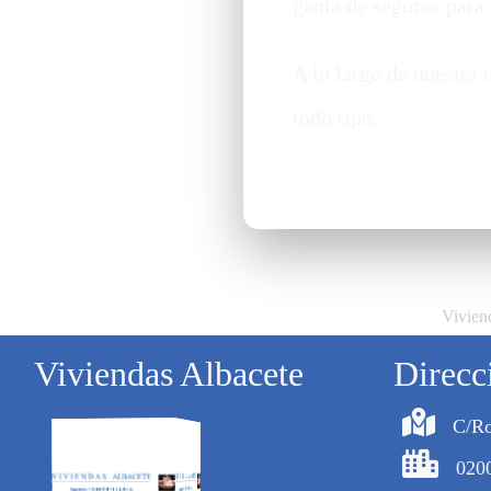
gama de seguros para 
A lo largo de nuestra
todo tipo.
Viviend
Viviendas Albacete
Direcc
C/Ro
020