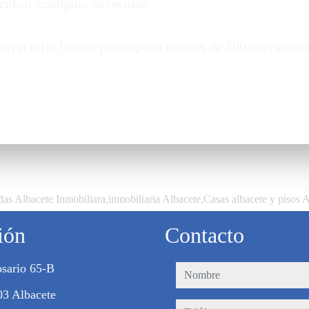
cubrir cualquier necesidad.
 trayectoria hemos participado en más de 500 operacion
as Albacete Inmobiliara,inmobiliaria Albacete,Casas albacete y pisos 
ión
Contacto
sario 65-B
nombre
03 Albacete
teléfono