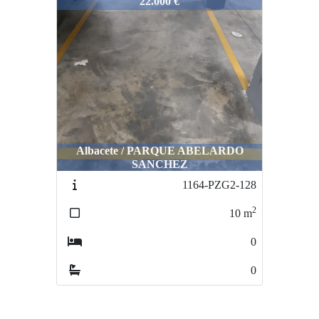
1168-VG-111
22.000 €
Albacete / PARQUE ABELARDO
SANCHEZ
1164-PZG2-128
2
10
m
0
0