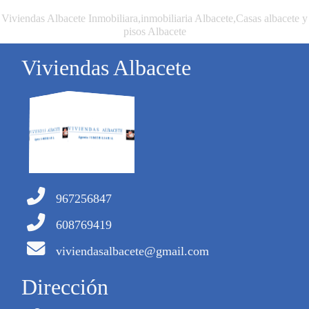
Viviendas Albacete Inmobiliara,inmobiliaria Albacete,Casas albacete y
pisos Albacete
Viviendas Albacete
967256847
608769419
viviendasalbacete@gmail.com
Dirección