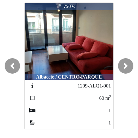
1166-ALQH5-528
750 €
Previous
Next
Albacete / CENTRO-PARQUE
1209-ALQ1-001
2
60
m
1
1